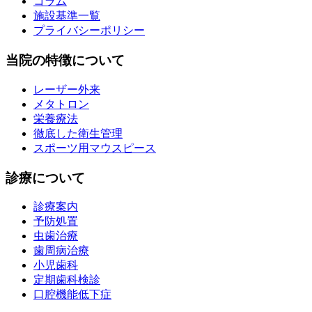
コラム
施設基準一覧
プライバシーポリシー
当院の特徴について
レーザー外来
メタトロン
栄養療法
徹底した衛生管理
スポーツ用マウスピース
診療について
診療案内
予防処置
虫歯治療
歯周病治療
小児歯科
定期歯科検診
口腔機能低下症